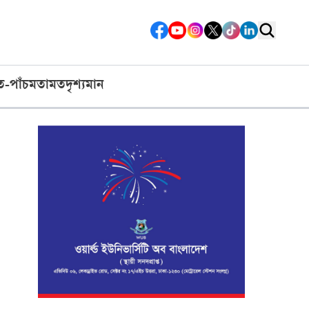
ত-পাঁচ
মতামত
দৃশ্যমান