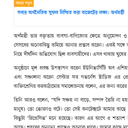
সবার অর্থনৈতিক সুফল নিশ্চিত করা বাজেটের লক্ষ্য: অর্থমন্ত্রী
অর্থমন্ত্রী তার বক্তৃতায় ব্যবসা-বাণিজ্যের ক্ষেত্রে অনুমো
সেসবের অনেককিছু কমিয়ে আনার প্রস্তাব করেন। একই সঙ্গে 
নিয়ে দীর্ঘদিন অভিযোগ ছিল ব্যবসায়ীদের। এসব থাকায় ঘুষের
অনুষ্ঠানে মূল প্রবন্ধ উপস্থাপন করেন ইউনিভার্সিটি অব এশ
এবং সঞ্চালনা করেন সেন্টার ফর গভর্নেন্স স্টাডিজ এর প্
ব্যক্তিশ্রেণির করকাঠামোর সমালোচনায় বলেন, এর জন্য করের
তিনি আরও বলেন, “যদি সঞ্চয় না বাড়ে, সম্পদ তৈরি না হয়
মানুষ) তো ভোক্তাও বটে। তো সেই কনটেক্সটে আমার কাছে
কিছুটা ‘রিগ্রেসিভ’ মনে হয়েছে। কারণ এর আগে ৫ শতাং