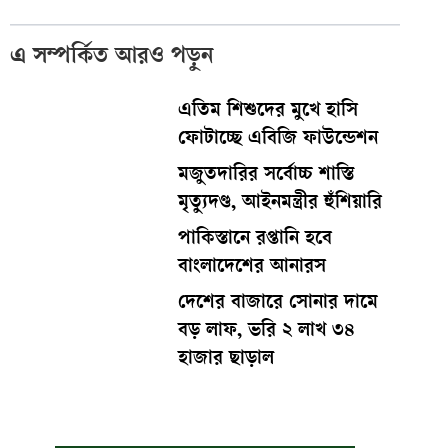
এ সম্পর্কিত আরও পড়ুন
এতিম শিশুদের মুখে হাসি
ফোটাচ্ছে এবিজি ফাউন্ডেশন
মজুতদারির সর্বোচ্চ শাস্তি
মৃত্যুদণ্ড, আইনমন্ত্রীর হুঁশিয়ারি
পাকিস্তানে রপ্তানি হবে
বাংলাদেশের আনারস
দেশের বাজারে সোনার দামে
বড় লাফ, ভরি ২ লাখ ৩৪
হাজার ছাড়াল