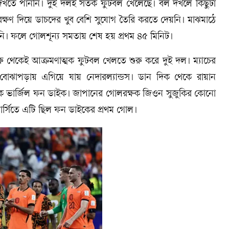
্চ দেখতে পাননি। দুই দলই সতর্ক ফুটবল খেলেছে। বল দখলে কিছুটা
ক্ষণ দিয়ে ডাচদের খুব বেশি সুযোগ তৈরি করতে দেয়নি। মাঝমাঠে
নি। ফলে গোলশূন্য সমতায় শেষ হয় প্রথম ৪৫ মিনিট।
 শুরু থেকেই আক্রমণাত্মক ফুটবল খেলতে শুরু করে দুই দল। ম্যাচের
বোঝাপড়ায় এগিয়ে যায় নেদারল্যান্ডস। ডান দিক থেকে রায়ান
নায়ক ভার্জিল ফন ডাইক। জাপানের গোলরক্ষক জিওন সুজুকির কোনো
জার্সিতে এটি ছিল ফন ডাইকের প্রথম গোল।