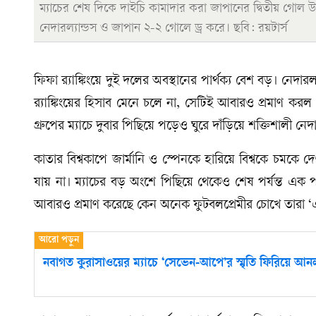
ম্যাচের শেষ দিকে দাইচি কামাদার করা জাপানের দ্বিতীয় গো
নেদারল্যান্ডস ও জাপান ২-২ গোলে ড্র করে। ছবি: রয়টার্স
ফিফা র‍্যাঙ্কিংয়ে দুই দলের অবস্থানের পার্থক্য বেশ বড়। নেদার
র‍্যাঙ্কিংয়ের হিসাব মেনে চলে না, সেটিই আবারও প্রমাণ করল 
গ্রুপের ম্যাচে দুবার পিছিয়ে পড়েও ঘুরে দাঁড়িয়ে শক্তিশালী ন
কাতার বিশ্বকাপে জার্মানি ও স্পেনকে হারিয়ে বিশ্বকে চমক
যায় না। ম্যাচের বড় অংশে পিছিয়ে থেকেও শেষ পর্যন্ত এক 
আবারও প্রমাণ করেছে কেন অনেক ফুটবলপ্রেমীর চোখে তারা ‘এ
নবাগত কুরাসাওয়ের ম্যাচে ‘সেভেন-আপে’র স্মৃতি ফিরিয়ে আনল 