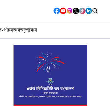
ত-পাঁচ
মতামত
দৃশ্যমান