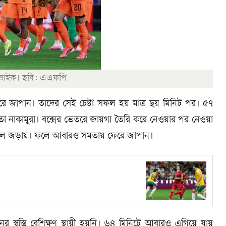
ন ডাইক। ছবি: এএফপি
রে জাপান। তাদের সেই চেষ্টা সফল হয় মাত্র ছয় মিনিট পর। ৫৭
ইতো নাকামুরা। বক্সের ভেতরে জায়গা তৈরি করে নেওয়ার পর নেওয়া
জালে জড়ায়। ফলে আবারও সমতায় ফেরে জাপান।
 স্বস্তি বেশিক্ষণ স্থায়ী হয়নি। ৬৪ মিনিটে আবারও এগিয়ে যায়