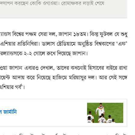
ল উদযাপন করছেন কোকি ওগাওয়া। রোমাঞ্চকর লড়াই শেষে
ল্যান্ডস বিশ্বের পঞ্চম সেরা দল, জাপান ১৮তম। কিন্তু ফুটবল যে শুধু
এশিয়ার প্রতিনিধিরা। ডালাস স্টেডিয়ামে অনুষ্ঠিত বিশ্বকাপের ‘এফ’
েদারল্যান্ডসকে ২-২ গোলে রুখে দিয়েছে জাপান।
ে দেওয়া জাপান এবারও দেখাল, তাদের কখনোই হিসাবের বাইরে রাখা
পয়েন্ট আদায় করে নিয়েছে হাজিমে মরিয়াসুর দল। আর সেই সঙ্গে
শিয়ার গর্ব’।
জার্মানি