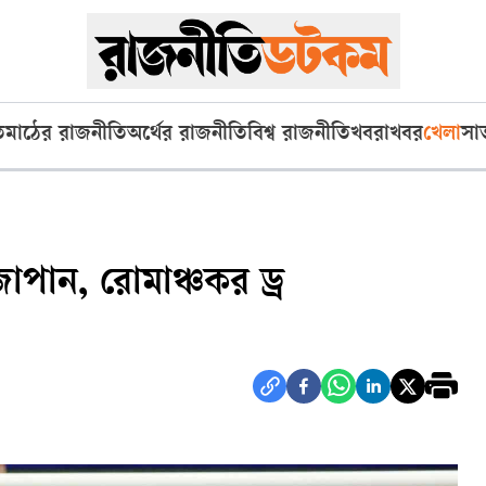
ি
মাঠের রাজনীতি
অর্থের রাজনীতি
বিশ্ব রাজনীতি
খবরাখবর
খেলা
সা
াপান, রোমাঞ্চকর ড্র