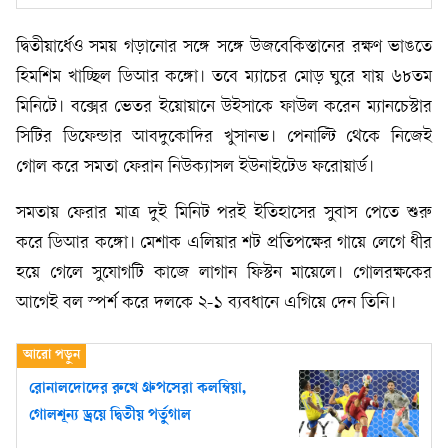
দ্বিতীয়ার্ধেও সময় গড়ানোর সঙ্গে সঙ্গে উজবেকিস্তানের রক্ষণ ভাঙতে
হিমশিম খাচ্ছিল ডিআর কঙ্গো। তবে ম্যাচের মোড় ঘুরে যায় ৬৮তম
মিনিটে। বক্সের ভেতর ইয়োয়ানে উইসাকে ফাউল করেন ম্যানচেস্টার
সিটির ডিফেন্ডার আবদুকোদির খুসানভ। পেনাল্টি থেকে নিজেই
গোল করে সমতা ফেরান নিউক্যাসল ইউনাইটেড ফরোয়ার্ড।
সমতায় ফেরার মাত্র দুই মিনিট পরই ইতিহাসের সুবাস পেতে শুরু
করে ডিআর কঙ্গো। মেশাক এলিয়ার শট প্রতিপক্ষের গায়ে লেগে ধীর
হয়ে গেলে সুযোগটি কাজে লাগান ফিস্টন মায়েলে। গোলরক্ষকের
আগেই বল স্পর্শ করে দলকে ২-১ ব্যবধানে এগিয়ে দেন তিনি।
রোনালদোদের রুখে গ্রুপসেরা কলম্বিয়া,
গোলশূন্য ড্রয়ে দ্বিতীয় পর্তুগাল