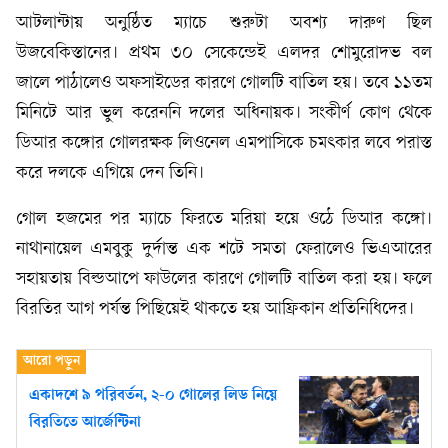
আটলান্টায় অনুষ্ঠিত ম্যাচে শুরুটা অবশ্য দারুণ ছিল
উজবেকিস্তানের। প্রথম ৩০ সেকেন্ডেই এলদর শোমুরোদভ বল
জালে পাঠালেও অফসাইডের কারণে গোলটি বাতিল হয়। তবে ১১তম
মিনিটে আর ভুল করেননি দলের অধিনায়ক। সংকীর্ণ কোণ থেকে
ডিআর কঙ্গোর গোলরক্ষক লিওনেল এমপাসিকে চমৎকার লবে পরাস্ত
করে দলকে এগিয়ে দেন তিনি।
গোল হজমের পর ম্যাচে ফিরতে মরিয়া হয়ে ওঠে ডিআর কঙ্গো।
নাথানায়েল এমবুকু দুর্দান্ত এক শটে সমতা ফেরালেও ভিএআরের
সহায়তায় বিল্ডআপে ফাউলের কারণে গোলটি বাতিল করা হয়। ফলে
বিরতির আগ পর্যন্ত পিছিয়েই থাকতে হয় আফ্রিকান প্রতিনিধিদের।
একাদশে ৯ পরিবর্তন, ২-০ গোলের লিড নিয়ে
বিরতিতে আর্জেন্টিনা