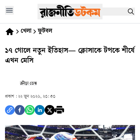
খেলা
ফুটবল
১৭ গোলে নতুন ইতিহাস— ক্লোসাকে টপকে শীর্ষে
এখন মেসি
ক্রীড়া ডেস্ক
প্রকাশ :
২২ জুন ২০২৬, ২৩: ৫৩