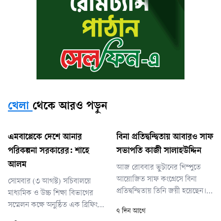
খেলা
থেকে আরও পড়ুন
এমবাপ্পেকে দেশে আনার
বিনা প্রতিদ্বন্দ্বিতায় আবারও সাফ
পরিকল্পনা সরকারের: শাহে
সভাপতি কাজী সালাহউদ্দিন
আলম
আজ রোববার ভুটানের থিম্পুতে
আয়োজিত সাফ কংগ্রেসে বিনা
সোমবার (৩ আগস্ট) সচিবালয়ে
প্রতিদ্বন্দ্বিতায় তিনি জয়ী হয়েছেন।
মাধ্যমিক ও উচ্চ শিক্ষা বিভাগের
এর মধ্য দিয়ে ২০০৯ সাল থেকে
সম্মেলন কক্ষে অনুষ্ঠিত এক ব্রিফিংয়ে
৭ দিন আগে
টানা ১৭ বছর সংস্থাটির শীর্ষ পদে
তিনি এ তথ্য জানান। শিক্ষামন্ত্রী ড.