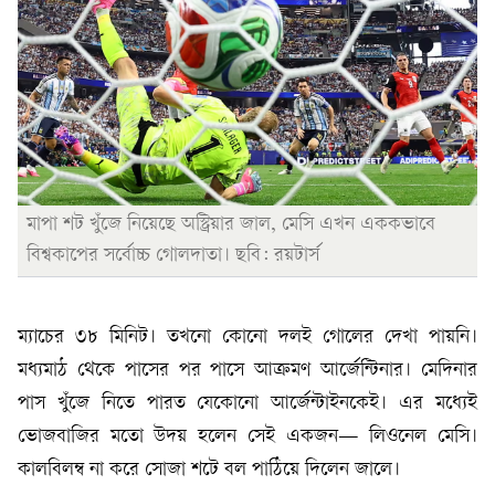
মাপা শট খুঁজে নিয়েছে অস্ট্রিয়ার জাল, মেসি এখন এককভাবে
বিশ্বকাপের সর্বোচ্চ গোলদাতা। ছবি: রয়টার্স
ম্যাচের ৩৮ মিনিট। তখনো কোনো দলই গোলের দেখা পায়নি।
মধ্যমাঠ থেকে পাসের পর পাসে আক্রমণ আর্জেন্টিনার। মেদিনার
পাস খুঁজে নিতে পারত যেকোনো আর্জেন্টাইনকেই। এর মধ্যেই
ভোজবাজির মতো উদয় হলেন সেই একজন— লিওনেল মেসি।
কালবিলম্ব না করে সোজা শটে বল পাঠিয়ে দিলেন জালে।