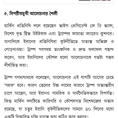
৫. বিপরীতমুখী আলোচনার শৈলী
মার্কিন প্রতিনিধি দলে রয়েছেন ভাইস প্রেসিডেন্ট জে ডি ভ্যান্স,
বিশেষ দূত স্টিভ উইটকফ এবং ট্রাম্পের জামাতা জ্যারেড কুশনার।
অন্যদিকে ইরানের প্রতিনিধিরা কূটনীতিতে অত্যন্ত অভিজ্ঞ ও
পোড়খাওয়া। ট্রাম্প সবসময় তাৎক্ষণিক ও দ্রুত ফলাফল পছন্দ
করেন, আর ইরানিদের কৌশল হলো আলোচনাকে যতটা সম্ভব
দীর্ঘায়িত করা।
ট্রাম্প গণমাধ্যমকে বলেছেন, আলোচনার এই ধাপটি আগের চেয়ে
‘সহজ’ হবে। কারণ তেলের উচ্চ দামের কারণে ট্রাম্প অভ্যন্তরীণ
চাপে আছেন, আর ইরানও সামরিক ও অর্থনৈতিকভাবে বিপর্যস্ত।
কিন্তু মার্কিন দলটিতে কারিগরি ও কৌশলগত বিশেষজ্ঞের অভাব
রয়েছে, যা চতুর ইরানি কূটনীতিকদের সামনে ৬০ দিনের মধ্যে
একটি বিস্তারিত চুক্তি চূড়ান্ত করা কঠিন করে তুলবে।