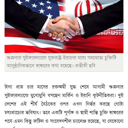
শুক্রবার সুইজারল্যান্ডে যুক্তরাষ্ট্র-ইরানের মধ্যে সমঝোতা চুক্তিটি
আনুষ্ঠানিকভাবে স্বাক্ষরের কথা রয়েছে। প্রতীকী ছবি
টানা প্রায় চার মাসের রক্তক্ষয়ী যুদ্ধ শেষে আগামী শুক্রবার
সুইজারল্যান্ডে মুখোমুখি বসছেন মার্কিন ও ইরানি কূটনীতিকরা। দুই
দেশের এই শীর্ষ বৈঠকের ওপর এখন নির্ভর করছে গোটা
মধ্যপ্রাচ্যের ভবিষ্যৎ। তবে একটি পূর্ণাঙ্গ ও স্থায়ী শান্তি চুক্তি স্বাক্ষরের
পথে এমন কিছু জটিল ও সংবেদনশীল চ্যালেঞ্জ রয়েছে, যা যেকোনো