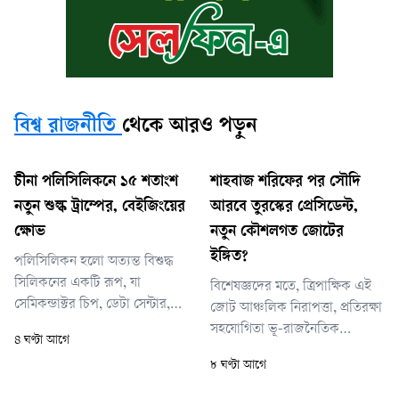
বিশ্ব রাজনীতি
থেকে আরও পড়ুন
চীনা পলিসিলিকনে ১৫ শতাংশ
শাহবাজ শরিফের পর সৌদি
নতুন শুল্ক ট্রাম্পের, বেইজিংয়ের
আরবে তুরস্কের প্রেসিডেন্ট,
ক্ষোভ
নতুন কৌশলগত জোটের
ইঙ্গিত?
পলিসিলিকন হলো অত্যন্ত বিশুদ্ধ
সিলিকনের একটি রূপ, যা
বিশেষজ্ঞদের মতে, ত্রিপাক্ষিক এই
সেমিকন্ডাক্টর চিপ, ডেটা সেন্টার,
জোট আঞ্চলিক নিরাপত্তা, প্রতিরক্ষা
কৃত্রিম বুদ্ধিমত্তা প্রযুক্তি এবং সৌর
সহযোগিতা ভূ-রাজনৈতিক
৪ ঘণ্টা আগে
প্যানেল তৈরির অন্যতম প্রধান
বাস্তবতার দিক থেকে অত্যন্ত
৮ ঘণ্টা আগে
কাঁচামাল। বর্তমানে এ খাতে বিশ্বের
তাৎপর্যপূর্ণ। ইরানের ওপর যুক্তরাষ্ট্র-
সবচেয়ে বড় উৎপাদক চীন।
ইসরায়েলের হামলা এবং ইরানের