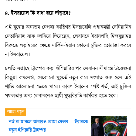
৪. ইসরায়েল কি বাধা হয়ে দাঁড়াবে?
এই যুদ্ধের অন্যতম নেপথ্য কারিগর ইসরায়েলি প্রধানমন্ত্রী বেনিয়ামিন
নেতানিয়াহু সাফ জানিয়ে দিয়েছেন, লেবাননে ইরানপন্থি হিজবুল্লাহর
বিরুদ্ধে লড়াইয়ের ক্ষেত্রে মার্কিন-ইরান কোনো চুক্তির তোয়াক্কা করবে
না ইসরায়েল।
চলতি সপ্তাহে ট্রাম্পের কড়া হুঁশিয়ারির পর লেবানন সীমান্তে উত্তেজনা
কিছুটা কমলেও, যেকোনো মুহূর্তে নতুন করে সংঘাত শুরু হলে এই
শান্তি আলোচনা ভেস্তে যাবে। কারণ ইরানের স্পষ্ট শর্ত, এই চুক্তির
সফলতার জন্য লেবাননেও স্থায়ী যুদ্ধবিরতি কার্যকর হতে হবে।
শর্ত না মানলে আবারও বোমা ফেলব— ইরানকে
নতুন হুঁশিয়ারি ট্রাম্পের