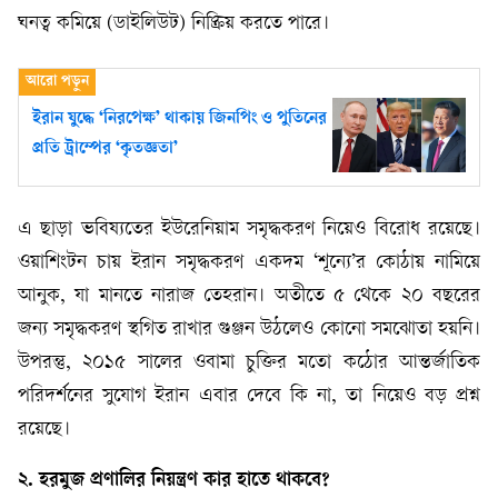
ঘনত্ব কমিয়ে (ডাইলিউট) নিষ্ক্রিয় করতে পারে।
ইরান যুদ্ধে ‘নিরপেক্ষ’ থাকায় জিনপিং ও পুতিনের
প্রতি ট্রাম্পের ‘কৃতজ্ঞতা’
এ ছাড়া ভবিষ্যতের ইউরেনিয়াম সমৃদ্ধকরণ নিয়েও বিরোধ রয়েছে।
ওয়াশিংটন চায় ইরান সমৃদ্ধকরণ একদম ‘শূন্যে’র কোঠায় নামিয়ে
আনুক, যা মানতে নারাজ তেহরান। অতীতে ৫ থেকে ২০ বছরের
জন্য সমৃদ্ধকরণ স্থগিত রাখার গুঞ্জন উঠলেও কোনো সমঝোতা হয়নি।
উপরন্তু, ২০১৫ সালের ওবামা চুক্তির মতো কঠোর আন্তর্জাতিক
পরিদর্শনের সুযোগ ইরান এবার দেবে কি না, তা নিয়েও বড় প্রশ্ন
রয়েছে।
২. হরমুজ প্রণালির নিয়ন্ত্রণ কার হাতে থাকবে?