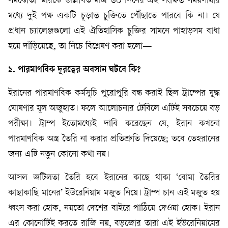
সমঝোতা স্মারকে উল্লিখিত মাত্র ৬০ দিনের এই সংক্ষিপ্ত সময়সীমার
মধ্যে দুই পক্ষ একটি চূড়ান্ত চুক্তিতে পৌঁছাতে পারবে কি না। যে
প্রধান চ্যালেঞ্জগুলো এই ঐতিহাসিক চুক্তির সামনে পাহাড়সম বাধা
হয়ে দাঁড়িয়েছে, তা নিচে বিশ্লেষণ করা হলো—
১. পারমাণবিক দূরত্বের অবসান ঘটবে কি?
ইরানের পারমাণবিক কর্মসূচি পুরোপুরি বন্ধ করাই ছিল ট্রাম্পের যুদ্ধ
ঘোষণার মূল অজুহাত। ফলে আলোচনার টেবিলে এটিই সবচেয়ে বড়
পরীক্ষা। ট্রাম্প ইতোমধ্যেই দাবি করেছেন যে, ইরান কখনো
পারমাণবিক অস্ত্র তৈরি না করার প্রতিশ্রুতি দিয়েছে; তবে তেহরানের
জন্য এটি নতুন কোনো কথা নয়।
আসল জটিলতা তৈরি হবে ইরানের কাছে থাকা ‘বোমা তৈরির
কাছাকাছি মানের’ ইউরেনিয়াম মজুত নিয়ে। ট্রাম্প চান এই মজুত হয়
ধ্বংস করা হোক, নয়তো দেশের বাইরে পাঠিয়ে দেওয়া হোক। ইরান
এর কোনোটিই করতে রাজি নয়, বড়জোর তারা এই ইউরেনিয়ামের