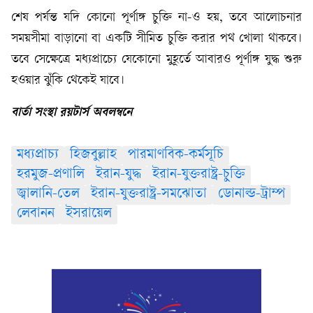
শেষ পর্যন্ত যদি কোনো পূর্ণাঙ্গ চুক্তি না-ও হয়, তবে আলোচনার
সময়সীমা বাড়ানো বা একটি সীমিত চুক্তি করার পথ খোলা থাকবে।
তবে সেক্ষেত্রে মধ্যপ্রাচ্যে যেকোনো মুহূর্তে আবারও পূর্ণাঙ্গ যুদ্ধ শুরু
হওয়ার ঝুঁকি থেকেই যাবে।
বার্তা সংস্থা রয়টার্স অবলম্বনে
মধ্যপ্রাচ্য
হিজবুল্লাহ
পারমাণবিক-কর্মসূচি
হরমুজ-প্রণালি
ইরান-যুদ্ধ
ইরান-যুক্তরাষ্ট্র-চুক্তি
জ্বালানি-তেল
ইরান-যুক্তরাষ্ট্র-সমঝোতা
ডোনাল্ড-ট্রাম্প
লেবানন
ইসরায়েল