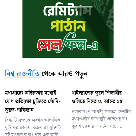
বিশ্ব রাজনীতি
থেকে আরও পড়ুন
মধ্যপ্রাচ্যে অস্থিরতার মধ্যেই
থাইল্যান্ডের স্কুলে শিক্ষার্থীর
যৌথ প্রতিরক্ষা চুক্তিতে সৌদি-
গুলিতে নিহত ৮, আহত ১৫
তুরস্ক-পাকিস্তান
শুক্রবার (৭ আগস্ট) সকালে দেশটির
মধ্যাঞ্চলীয় ননথাবুরি প্রদেশের বাং
বিষয়টি সম্পর্কে অবগত আঞ্চলিক
কুরাই জেলায় এ ঘটনা ঘটে।
দুটি সূত্র জানায়, শুক্রবারই চুক্তিটি
হামলার সময় স্কুলে নিয়মিত কার্যক্রম
সই হওয়ার কথা। পরে এক তুর্কি