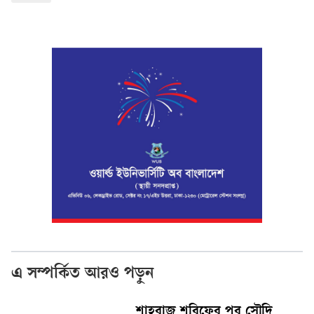
এ সম্পর্কিত আরও পড়ুন
শাহবাজ শরিফের পর সৌদি