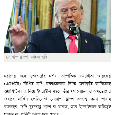
ডোনাল্ড ট্রাম্প। ফাইল ছবি
ইরানের সঙ্গে যুক্তরাষ্ট্রের হওয়া সাম্প্রতিক সমঝোতা স্মারকের
(এমওইউ) লিখিত কপি ইসরায়েলকে দিতে অস্বীকৃতি জানিয়েছে
ওয়াশিংটন। এ নিয়ে ইসরাইলি মহলে তীব্র সমালোচনা ও অসন্তোষের
জবাবে মার্কিন প্রেসিডেন্ট ডোনাল্ড ট্রাম্প অত্যন্ত কড়া ভাষায়
বলেছেন, ‘যদি যুক্তরাষ্ট্র পাশে না থাকত, তবে ইসরাইলের অস্তিত্বই
থাকত না, পৃথিবী থেকে মুছে যেত।’