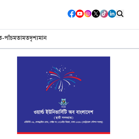
ত-পাঁচ
মতামত
দৃশ্যমান