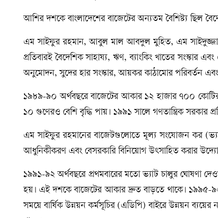
আশির দশকে বাংলাদেশের বাজেটের অন্যতম বৈশিষ্ট্য ছিল বৈদ
এম সাইফুর রহমান, আবুল মাল আবদুল মুহিত, এম সাইদুজ্জ
প্রতিবারই বৈদেশিক সাহায্য, ঋণ, ব্যাংকিং খাতের সংস্কার এ
অনুমোদন, সুদের হার সংস্কার, আয়কর কাঠামোর পরিবর্তন এবং শ
১৯৮৯-৯০ অর্থবছরে বাজেটের আকার ১২ হাজার ৭০০ কোটির ব
১০ গুণেরও বেশি বৃদ্ধি পায়। ১৯৯১ সালে গণতান্ত্রিক সরকার প্র
এম সাইফুর রহমানের বাজেটগুলোতে মূল্য সংযোজন কর (ভ্যাট) চ
আধুনিকীকরণ এবং বেসরকারি বিনিয়োগ উৎসাহিত করার উদ্য
১৯৯১-৯২ অর্থবছরে প্রথমবারের মতো ভ্যাট চালুর ঘোষণা দেওয়া 
হয়। এই দশকে বাজেটের আকার দ্রুত বাড়তে থাকে। ১৯৯৫-৯
সময়ে বার্ষিক উন্নয়ন কর্মসূচির (এডিপি) বাইরে উন্নয়ন ব্যয়