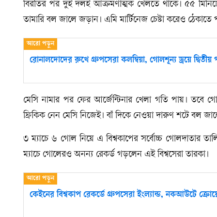
বিরতির পর দুই দলই আক্রমণাত্মক খেলতে থাকে। ৫৫ মিনিটে
তামারি বল জালে জড়ান। এমি মার্টিনেজ চেষ্টা করেও ঠেকাতে 
রোনালদোদের রুখে গ্রুপসেরা কলম্বিয়া, গোলশূন্য ড্রয়ে দ্বিতীয় প
মেসি নামার পর ফের আর্জেন্টিনার খেলা গতি পায়। তবে গ
ফ্রিকিক নেন মেসি নিজেই। বাঁ দিকে নেওয়া দারুণ শটে বল জ
৩ ম্যাচে ৬ গোল নিয়ে এ বিশ্বকাপের সর্বোচ্চ গোলদাতার তা
ম্যাচে গোলেরও অনন্য রেকর্ড গড়লেন এই বিশ্বসেরা তারকা।
কেইনের বিশ্বকাপ রেকর্ডে গ্রুপসেরা ইংল্যান্ড, নকআউটে ক্রো