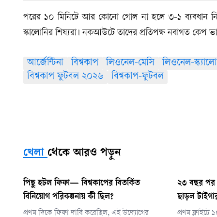
পরের ১০ মিনিটে আর কোনো গোল না হলে ৩-১ ব্যবধান নিয়ে ম
স্কালোনির শিষ্যরা। নকআউটে তাদের প্রতিপক্ষ নবাগত কেপ ভার
আর্জেন্টিনা
বিশ্বকাপ
লিওনেল-মেসি
লিওনেল-স্ক্যালো
বিশ্বকাপ ফুটবল ২০২৬
বিশ্বকাপ-ফুটবল
খেলা
থেকে আরও পড়ুন
পিছু হটল ফিফা— বিশ্বকাপের বিতর্কিত
২৩ বছর পর অস
বিনিয়োগ পরিকল্পনায় কী ছিল?
ছাড়ল টাইগা
প্রথম দিকে ফিফা দাবি করেছিল, এই উদ্যোগের
প্রথম ফ্লাইটে