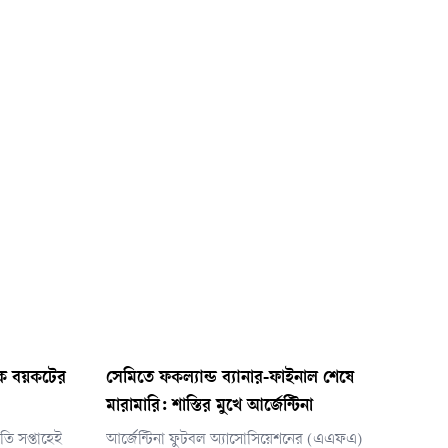
াকে বয়কটের
সেমিতে ফকল্যান্ড ব্যানার-ফাইনাল শেষে
মারামারি: শাস্তির মুখে আর্জেন্টিনা
ি সপ্তাহেই
আর্জেন্টিনা ফুটবল অ্যাসোসিয়েশনের (এএফএ)