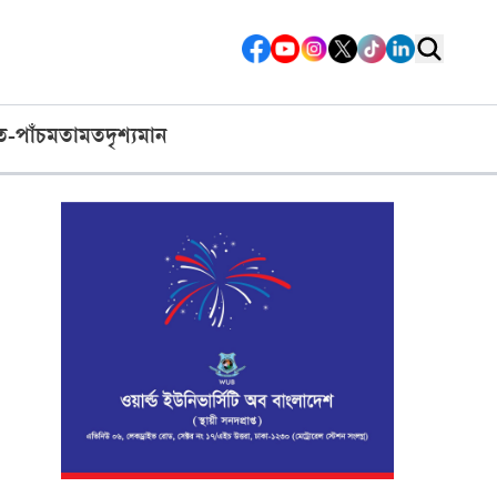
ত-পাঁচ
মতামত
দৃশ্যমান