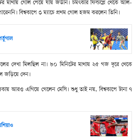
র মাথায় গোল পেয়ে যায় জর্ডান। চমৎকার ফিল্ডপ্লে থেকে আল-
পারেননি। বিশ্বকাপে ৩ ম্যাচে প্রথম গোল হজম করলেন তিনি।
র্তুগাল
োলের দেখা মিলছিল না। ৮০ মিনিটের মাথায় ২৫ গজ দূরে থেকে
ালে জড়িয়ে দেন।
লিকায় আরও এগিয়ে গেলেন মেসি। শুধু তাই নয়, বিশ্বকাপে টানা ৭
য়েশিয়াও