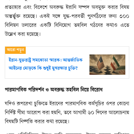
প্রত্যাহার এবং বিদেশে অবরুদ্ধ ইরানি সম্পদ অবমুক্ত করার বিষয়
অন্তর্ভুক্ত রয়েছে। একই সঙ্গে যুদ্ধ-পরবর্তী পুনর্গঠনের জন্য ৩০০
বিলিয়ন ডলারের একটি বিনিয়োগ তহবিল গঠনের কথাও এতে
উল্লেখ করা হয়েছে।
ইরান-যুক্তরাষ্ট্র সমঝোতা স্মারক: আন্তর্জাতিক
আইনের মোড়কে কি শুধুই মুখরক্ষার চুক্তি?
পারমাণবিক পরিদর্শন ও অবরুদ্ধ তহবিল নিয়ে বিরোধ
যদিও রূপরেখা চুক্তিতে ইরানের পারমাণবিক কর্মসূচির ওপর কোনো
নির্দিষ্ট সীমা আরোপ করা হয়নি, তবে আগামী ৬০ দিনের আলোচনায়
বিষয়টি নিষ্পত্তি করার কথা রয়েছে।