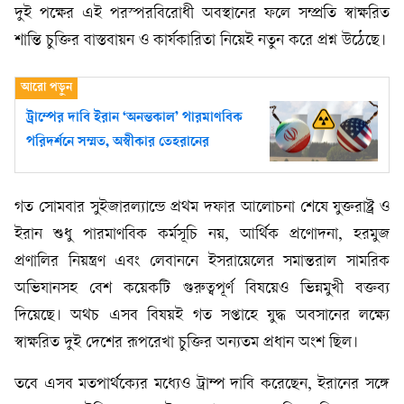
দুই পক্ষের এই পরস্পরবিরোধী অবস্থানের ফলে সম্প্রতি স্বাক্ষরিত
শান্তি চুক্তির বাস্তবায়ন ও কার্যকারিতা নিয়েই নতুন করে প্রশ্ন উঠেছে।
ট্রাম্পের দাবি ইরান ‘অনন্তকাল’ পারমাণবিক
পরিদর্শনে সম্মত, অস্বীকার তেহরানের
গত সোমবার সুইজারল্যান্ডে প্রথম দফার আলোচনা শেষে যুক্তরাষ্ট্র ও
ইরান শুধু পারমাণবিক কর্মসূচি নয়, আর্থিক প্রণোদনা, হরমুজ
প্রণালির নিয়ন্ত্রণ এবং লেবাননে ইসরায়েলের সমান্তরাল সামরিক
অভিযানসহ বেশ কয়েকটি গুরুত্বপূর্ণ বিষয়েও ভিন্নমুখী বক্তব্য
দিয়েছে। অথচ এসব বিষয়ই গত সপ্তাহে যুদ্ধ অবসানের লক্ষ্যে
স্বাক্ষরিত দুই দেশের রূপরেখা চুক্তির অন্যতম প্রধান অংশ ছিল।
তবে এসব মতপার্থক্যের মধ্যেও ট্রাম্প দাবি করেছেন, ইরানের সঙ্গে