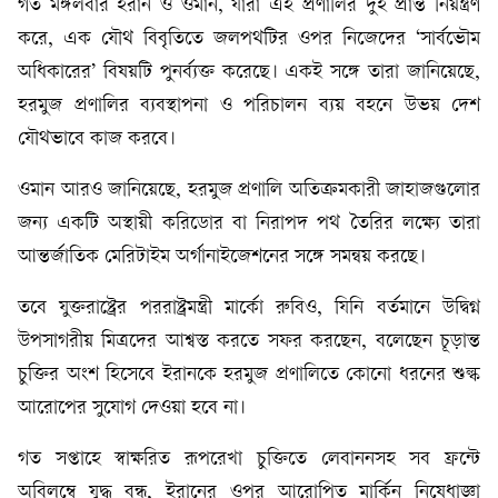
গত মঙ্গলবার ইরান ও ওমান, যারা এই প্রণালির দুই প্রান্ত নিয়ন্ত্রণ
করে, এক যৌথ বিবৃতিতে জলপথটির ওপর নিজেদের ‘সার্বভৌম
অধিকারের’ বিষয়টি পুনর্ব্যক্ত করেছে। একই সঙ্গে তারা জানিয়েছে,
হরমুজ প্রণালির ব্যবস্থাপনা ও পরিচালন ব্যয় বহনে উভয় দেশ
যৌথভাবে কাজ করবে।
ওমান আরও জানিয়েছে, হরমুজ প্রণালি অতিক্রমকারী জাহাজগুলোর
জন্য একটি অস্থায়ী করিডোর বা নিরাপদ পথ তৈরির লক্ষ্যে তারা
আন্তর্জাতিক মেরিটাইম অর্গানাইজেশনের সঙ্গে সমন্বয় করছে।
তবে যুক্তরাষ্ট্রের পররাষ্ট্রমন্ত্রী মার্কো রুবিও, যিনি বর্তমানে উদ্বিগ্ন
উপসাগরীয় মিত্রদের আশ্বস্ত করতে সফর করছেন, বলেছেন চূড়ান্ত
চুক্তির অংশ হিসেবে ইরানকে হরমুজ প্রণালিতে কোনো ধরনের শুল্ক
আরোপের সুযোগ দেওয়া হবে না।
গত সপ্তাহে স্বাক্ষরিত রূপরেখা চুক্তিতে লেবাননসহ সব ফ্রন্টে
অবিলম্বে যুদ্ধ বন্ধ, ইরানের ওপর আরোপিত মার্কিন নিষেধাজ্ঞা