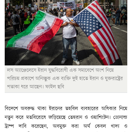
লস অ্যাঞ্জেলেসে ইরান যুদ্ধবিরোধী এক সমাবেশে অংশ নিয়ে
পরিচয় প্রকাশে অনিচ্ছুক এক ব্যক্তি দুই হাতে ইরান ও যুক্তরাষ্ট্রের
পতাকা ধরে আছেন। ফাইল ছবি
বিদেশে অবরুদ্ধ থাকা ইরানের তহবিল ব্যবহারের অধিকার নিয়ে
নতুন করে মতবিরোধে জড়িয়েছে তেহরান ও ওয়াশিংটন। ডোনাল্ড
ট্রাম্প দাবি করেছেন, অবমুক্ত করা অর্থ কেবল খাদ্য ও