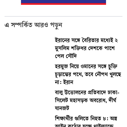
এ সম্পর্কিত আরও পড়ুন
ইরানের সঙ্গে বৈরিতার মধ্যেই ২
মুসলিম শক্তিধর দেশকে পাশে
পেল সৌদি
হরমুজ নিয়ে ওমানের সঙ্গে চুক্তি
চূড়ান্তের পথে, তবে নৌপথ খুলছে
না: ইরান
বালু উত্তোলনের প্রতিবাদে ঢাকা-
সিলেট মহাসড়ক অবরোধ, দীর্ঘ
যানজট
শিক্ষার্থীর গুলিতে নিহত ৮: অস্ত্র