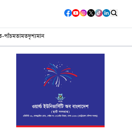
ত-পাঁচ
মতামত
দৃশ্যমান