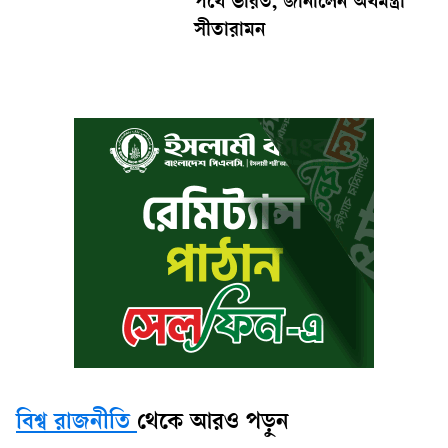
পথে ভারত, জানালেন অর্থমন্ত্রী
সীতারামন
বিশ্ব রাজনীতি
থেকে আরও পড়ুন